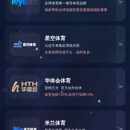
Copyright© 乐鱼官方官网发现美好的应用 技术支持：
地
址：江西省赣州市章贡区章江南大道18号豪德银座A座13楼
服务热线:400-811-9838 电话：0797-8389811邮编：341000 传真：0797-8389811
赣
ICP备15004903号-1
开云(中国)Kaiyun·官方网站
|
B体育平台
|
c7网页版
|
天博在线官网（中国）官方网站
|
PG电子·（中国）官方网站
|
九游网页版登录入口
|
kaiyun·开云（中国）官方网站
|
欧
亿
|
江南平台
|